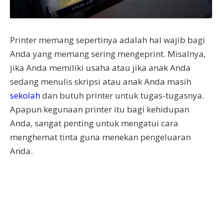
Printer memang sepertinya adalah hal wajib bagi
Anda yang memang sering mengeprint. Misalnya,
jika Anda memiliki usaha atau jika anak Anda
sedang menulis skripsi atau anak Anda masih
sekolah
dan butuh printer untuk tugas-tugasnya.
Apapun kegunaan printer itu bagi kehidupan
Anda, sangat penting untuk mengatui cara
menghemat tinta guna menekan pengeluaran
Anda.