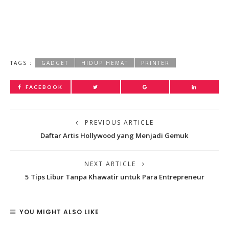
TAGS :
GADGET
HIDUP HEMAT
PRINTER
FACEBOOK
PREVIOUS ARTICLE
Daftar Artis Hollywood yang Menjadi Gemuk
NEXT ARTICLE
5 Tips Libur Tanpa Khawatir untuk Para Entrepreneur
YOU MIGHT ALSO LIKE