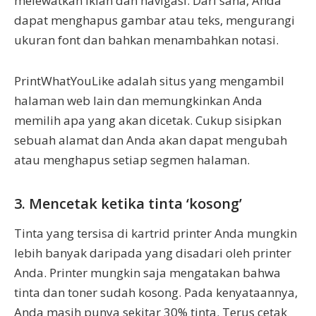
melewatkan iklan dan navigasi. Dari sana, Anda
dapat menghapus gambar atau teks, mengurangi
ukuran font dan bahkan menambahkan notasi.
PrintWhatYouLike adalah situs yang mengambil
halaman web lain dan memungkinkan Anda
memilih apa yang akan dicetak. Cukup sisipkan
sebuah alamat dan Anda akan dapat mengubah
atau menghapus setiap segmen halaman.
3. Mencetak ketika tinta ‘kosong’
Tinta yang tersisa di kartrid printer Anda mungkin
lebih banyak daripada yang disadari oleh printer
Anda. Printer mungkin saja mengatakan bahwa
tinta dan toner sudah kosong. Pada kenyataannya,
Anda masih punya sekitar 30% tinta. Terus cetak