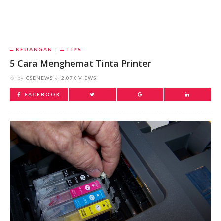
KEUANGAN
TIPS
5 Cara Menghemat Tinta Printer
by
CSDNEWS
2.07K VIEWS
FACEBOOK