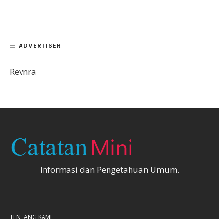
ADVERTISER
Revnra
Informasi dan Pengetahuan Umum.
TENTANG KAMI