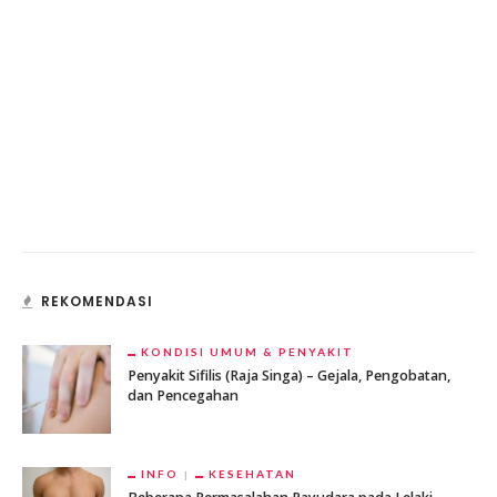
REKOMENDASI
KONDISI UMUM & PENYAKIT
Penyakit Sifilis (Raja Singa) – Gejala, Pengobatan,
dan Pencegahan
INFO
KESEHATAN