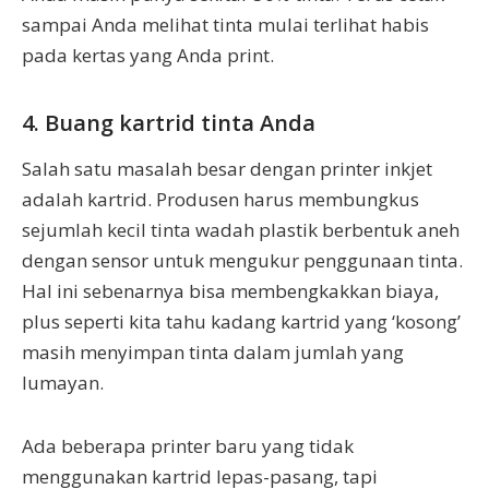
sampai Anda melihat tinta mulai terlihat habis
pada kertas yang Anda print.
4. Buang kartrid tinta Anda
Salah satu masalah besar dengan printer inkjet
adalah kartrid. Produsen harus membungkus
sejumlah kecil tinta wadah plastik berbentuk aneh
dengan sensor untuk mengukur penggunaan tinta.
Hal ini sebenarnya bisa membengkakkan biaya,
plus seperti kita tahu kadang kartrid yang ‘kosong’
masih menyimpan tinta dalam jumlah yang
lumayan.
Ada beberapa printer baru yang tidak
menggunakan kartrid lepas-pasang, tapi