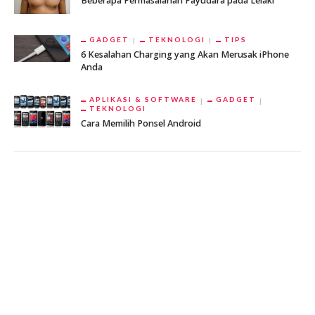
Beberapa Permasalahan Payudara pada Lelaki
GADGET
TEKNOLOGI
TIPS
6 Kesalahan Charging yang Akan Merusak iPhone
Anda
APLIKASI & SOFTWARE
GADGET
TEKNOLOGI
Cara Memilih Ponsel Android