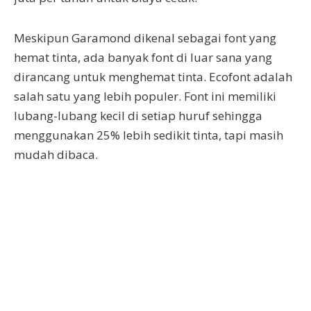
Meskipun Garamond dikenal sebagai font yang
hemat tinta, ada banyak font di luar sana yang
dirancang untuk menghemat tinta. Ecofont adalah
salah satu yang lebih populer. Font ini memiliki
lubang-lubang kecil di setiap huruf sehingga
menggunakan 25% lebih sedikit tinta, tapi masih
mudah dibaca.