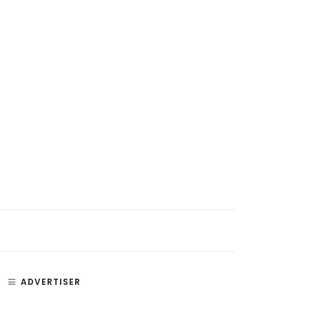
si, Penyakit, dan Bagian –
Paru Paru – Fungsi, Bagian, dan
ADVERTISER
an Telinga
Penyakit Paru-Paru Manusia