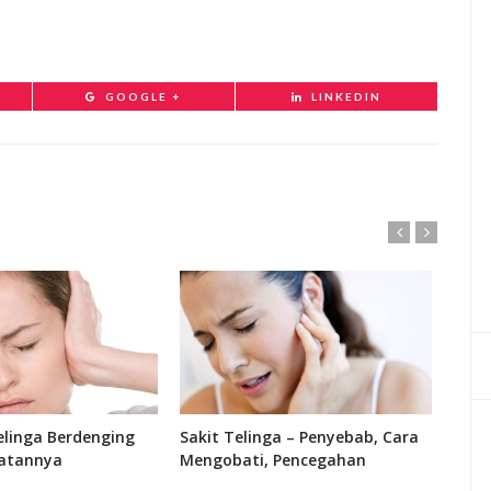
GOOGLE +
LINKEDIN
linga Berdenging
Sakit Telinga – Penyebab, Cara
Fung
atannya
Mengobati, Pencegahan
Bagi