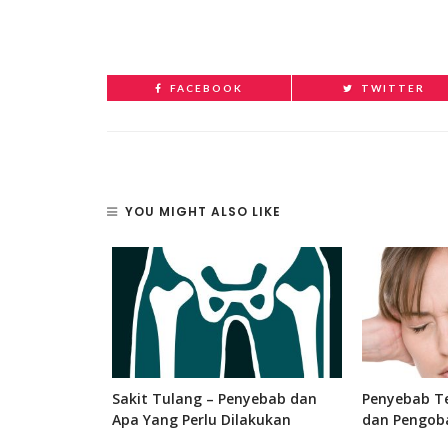
FACEBOOK
TWITTER
YOU MIGHT ALSO LIKE
 Bagian, dan
Sakit Tulang – Penyebab dan
Penyebab Te
 Manusia
Apa Yang Perlu Dilakukan
dan Pengob