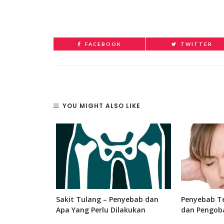
FACEBOOK
TWITTER
YOU MIGHT ALSO LIKE
 Bagian, dan
Sakit Tulang – Penyebab dan
Penyebab Te
 Manusia
Apa Yang Perlu Dilakukan
dan Pengob