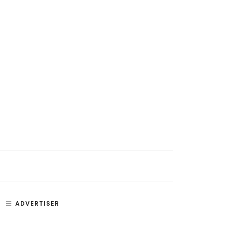
si, Penyakit, dan Bagian –
Paru Paru – Fungsi, Bagian, dan
ADVERTISER
an Telinga
Penyakit Paru-Paru Manusia