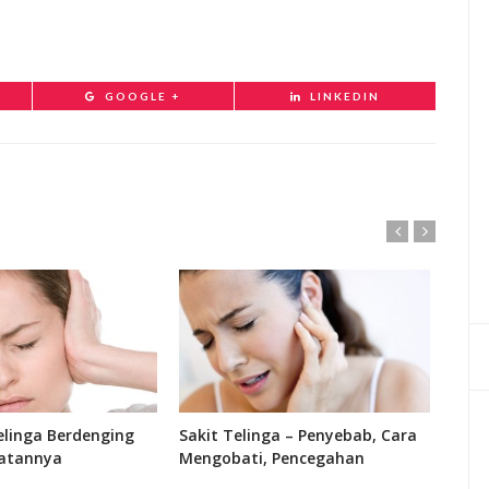
GOOGLE +
LINKEDIN
linga Berdenging
Sakit Telinga – Penyebab, Cara
Fung
atannya
Mengobati, Pencegahan
Bagi