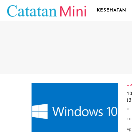
KESEHATAN
10
(B
SH
Ap