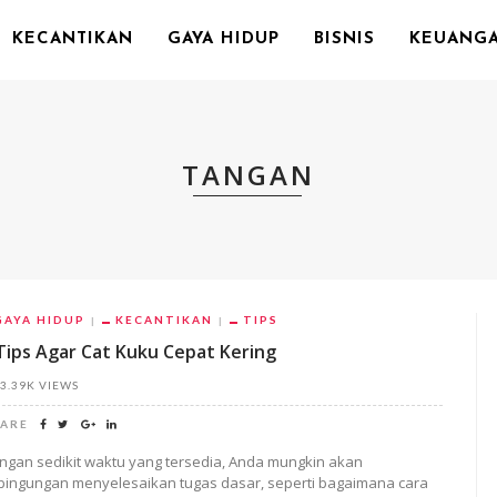
KECANTIKAN
GAYA HIDUP
BISNIS
KEUANG
TANGAN
GAYA HIDUP
KECANTIKAN
TIPS
Tips Agar Cat Kuku Cepat Kering
3.39K VIEWS
ARE
ngan sedikit waktu yang tersedia, Anda mungkin akan
bingungan menyelesaikan tugas dasar, seperti bagaimana cara