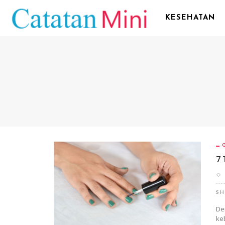
KESEHATAN
7 
SH
De
ke