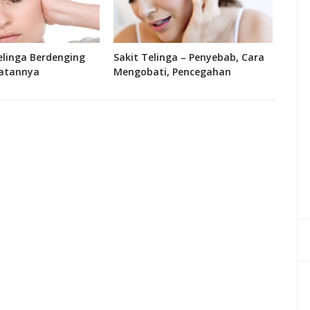
linga Berdenging
Sakit Telinga – Penyebab, Cara
Fung
atannya
Mengobati, Pencegahan
Bagi