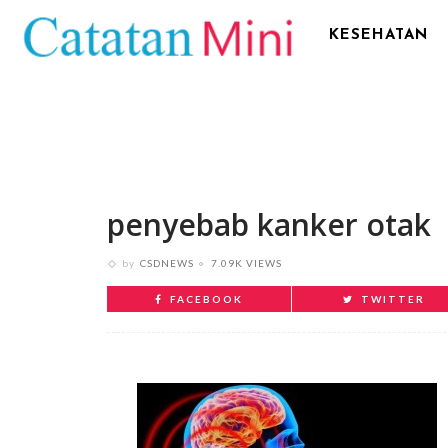
KESEHATAN
penyebab kanker otak
by
CSDNEWS
7.09K VIEWS
FACEBOOK
TWITTER