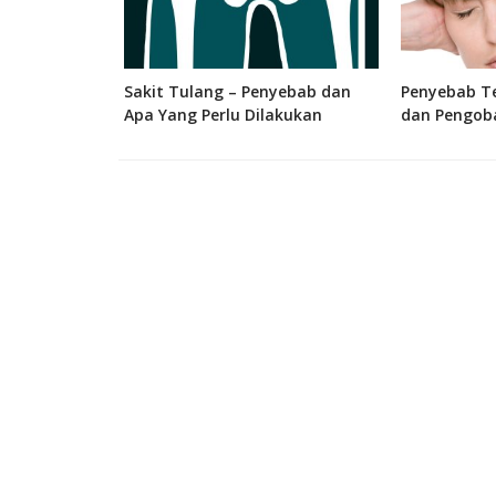
 Bagian, dan
Sakit Tulang – Penyebab dan
Penyebab Te
 Manusia
Apa Yang Perlu Dilakukan
dan Pengob