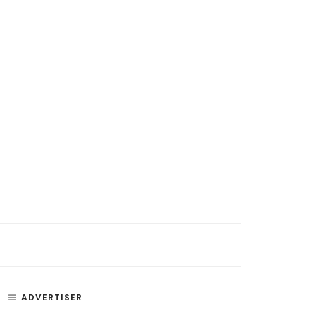
si, Penyakit, dan Bagian –
Paru Paru – Fungsi, Bagian, dan
an Telinga
Penyakit Paru-Paru Manusia
ADVERTISER