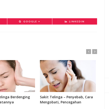
GOOGLE +
LINKEDIN
linga Berdenging
Sakit Telinga – Penyebab, Cara
Fung
atannya
Mengobati, Pencegahan
Bagi