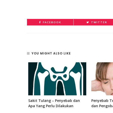
FACEBOOK
TWITTER
YOU MIGHT ALSO LIKE
 Bagian, dan
Sakit Tulang – Penyebab dan
Penyebab Te
 Manusia
Apa Yang Perlu Dilakukan
dan Pengob