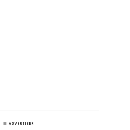
si, Penyakit, dan Bagian –
Paru Paru – Fungsi, Bagian, dan
an Telinga
Penyakit Paru-Paru Manusia
ADVERTISER