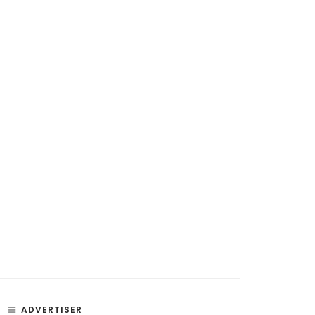
si, Penyakit, dan Bagian –
Paru Paru – Fungsi, Bagian, dan
an Telinga
Penyakit Paru-Paru Manusia
ADVERTISER