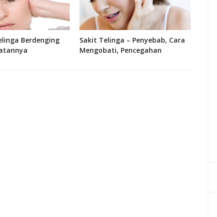
linga Berdenging
Sakit Telinga – Penyebab, Cara
Fung
atannya
Mengobati, Pencegahan
Bagi