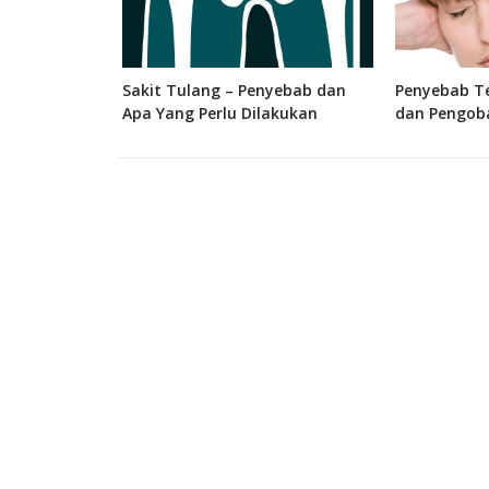
 Bagian, dan
Sakit Tulang – Penyebab dan
Penyebab Te
 Manusia
Apa Yang Perlu Dilakukan
dan Pengob