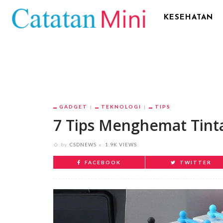
KESEHATAN
GADGET
TEKNOLOGI
TIPS
7 Tips Menghemat Tinta
by
CSDNEWS
1.9K VIEWS
FACEBOOK
TWITTER