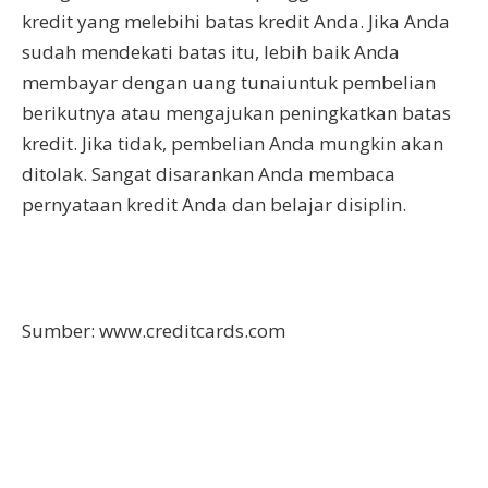
kredit yang melebihi batas kredit Anda. Jika Anda
sudah mendekati batas itu, lebih baik Anda
membayar dengan uang tunaiuntuk pembelian
berikutnya atau mengajukan peningkatkan batas
kredit. Jika tidak, pembelian Anda mungkin akan
ditolak. Sangat disarankan Anda membaca
pernyataan kredit Anda dan belajar disiplin.
Sumber: www.creditcards.com