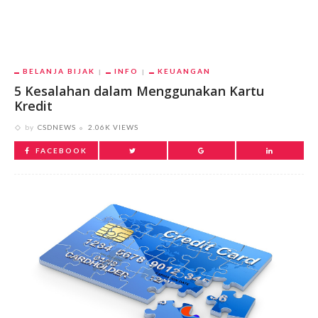
BELANJA BIJAK
INFO
KEUANGAN
5 Kesalahan dalam Menggunakan Kartu
Kredit
by
CSDNEWS
2.06K VIEWS
FACEBOOK