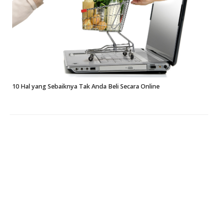
10 Hal yang Sebaiknya Tak Anda Beli Secara Online