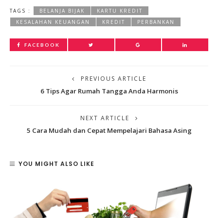
TAGS :
BELANJA BIJAK
KARTU KREDIT
KESALAHAN KEUANGAN
KREDIT
PERBANKAN
FACEBOOK
PREVIOUS ARTICLE
6 Tips Agar Rumah Tangga Anda Harmonis
NEXT ARTICLE
5 Cara Mudah dan Cepat Mempelajari Bahasa Asing
YOU MIGHT ALSO LIKE