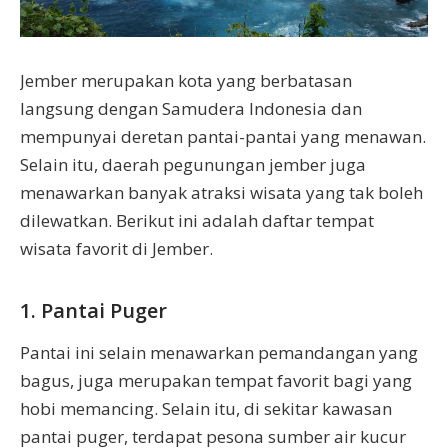
Jember merupakan kota yang berbatasan
langsung dengan Samudera Indonesia dan
mempunyai deretan pantai-pantai yang menawan.
Selain itu, daerah pegunungan jember juga
menawarkan banyak atraksi wisata yang tak boleh
dilewatkan. Berikut ini adalah daftar tempat
wisata favorit di Jember.
1. Pantai Puger
Pantai ini selain menawarkan pemandangan yang
bagus, juga merupakan tempat favorit bagi yang
hobi memancing. Selain itu, di sekitar kawasan
pantai puger, terdapat pesona sumber air kucur