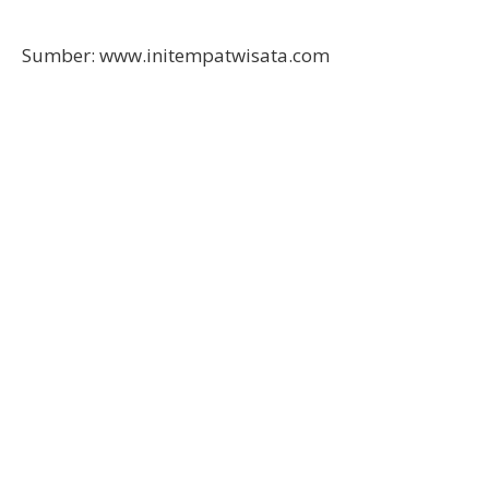
Sumber: www.initempatwisata.com