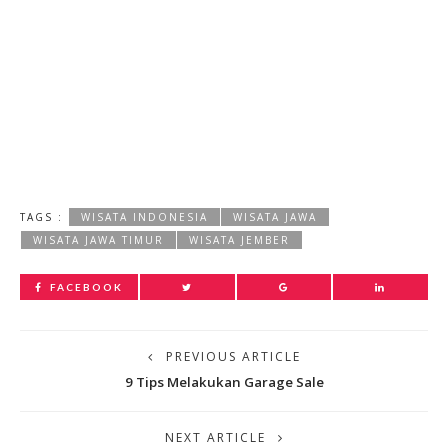
TAGS :
WISATA INDONESIA
WISATA JAWA
WISATA JAWA TIMUR
WISATA JEMBER
FACEBOOK
PREVIOUS ARTICLE
9 Tips Melakukan Garage Sale
NEXT ARTICLE