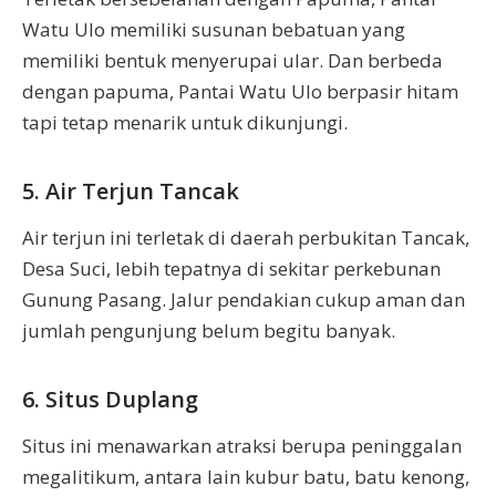
Watu Ulo memiliki susunan bebatuan yang
memiliki bentuk menyerupai ular. Dan berbeda
dengan papuma, Pantai Watu Ulo berpasir hitam
tapi tetap menarik untuk dikunjungi.
5. Air Terjun Tancak
Air terjun ini terletak di daerah perbukitan Tancak,
Desa Suci, lebih tepatnya di sekitar perkebunan
Gunung Pasang. Jalur pendakian cukup aman dan
jumlah pengunjung belum begitu banyak.
6. Situs Duplang
Situs ini menawarkan atraksi berupa peninggalan
megalitikum, antara lain kubur batu, batu kenong,