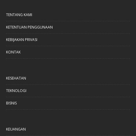
TENTANG KAMI
KETENTUAN PENGGUNAAN
KEBIJAKAN PRIVASI
KONTAK
KESEHATAN
TEKNOLOGI
BISNIS
KEUANGAN