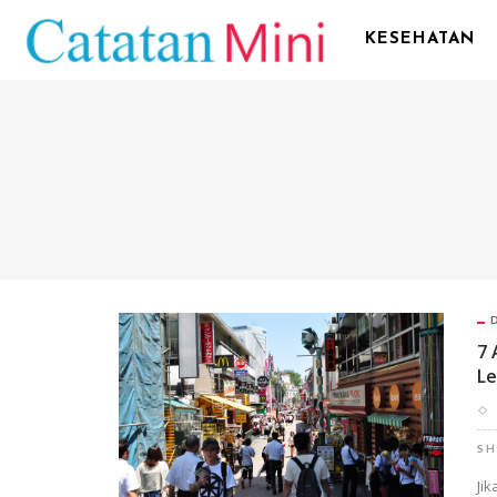
KESEHATAN
7 
L
SH
Ji