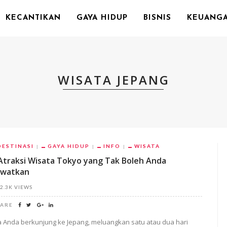
KECANTIKAN
GAYA HIDUP
BISNIS
KEUANG
WISATA JEPANG
DESTINASI
GAYA HIDUP
INFO
WISATA
Atraksi Wisata Tokyo yang Tak Boleh Anda
ewatkan
2.3K VIEWS
ARE
ka Anda berkunjung ke Jepang, meluangkan satu atau dua hari