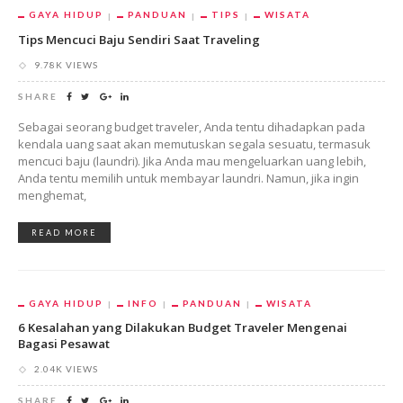
GAYA HIDUP
PANDUAN
TIPS
WISATA
Tips Mencuci Baju Sendiri Saat Traveling
9.78K VIEWS
SHARE
Sebagai seorang budget traveler, Anda tentu dihadapkan pada
kendala uang saat akan memutuskan segala sesuatu, termasuk
mencuci baju (laundri). Jika Anda mau mengeluarkan uang lebih,
Anda tentu memilih untuk membayar laundri. Namun, jika ingin
menghemat,
READ MORE
GAYA HIDUP
INFO
PANDUAN
WISATA
6 Kesalahan yang Dilakukan Budget Traveler Mengenai
Bagasi Pesawat
2.04K VIEWS
SHARE