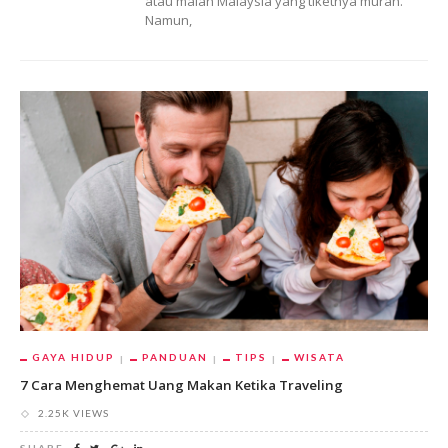
atau malah Malaysia yang tiketnya murah.
Namun,
GAYA HIDUP
PANDUAN
TIPS
WISATA
7 Cara Menghemat Uang Makan Ketika Traveling
2.25K VIEWS
SHARE