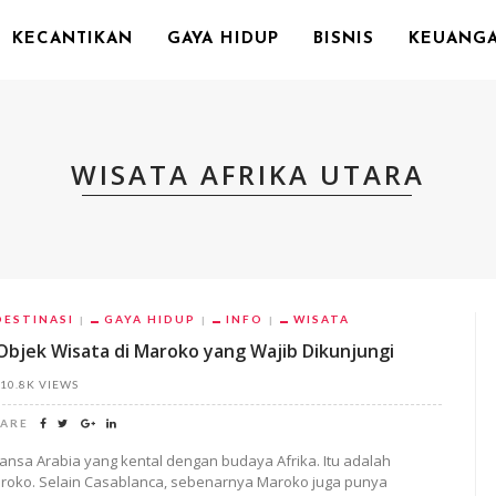
KECANTIKAN
GAYA HIDUP
BISNIS
KEUANG
WISATA AFRIKA UTARA
DESTINASI
GAYA HIDUP
INFO
WISATA
Objek Wisata di Maroko yang Wajib Dikunjungi
10.8K VIEWS
ARE
ansa Arabia yang kental dengan budaya Afrika. Itu adalah
roko. Selain Casablanca, sebenarnya Maroko juga punya