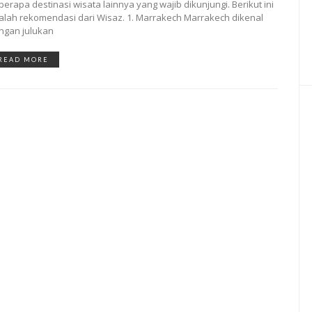
berapa destinasi wisata lainnya yang wajib dikunjungi. Berikut ini
alah rekomendasi dari Wisaz. 1. Marrakech Marrakech dikenal
ngan julukan
READ MORE