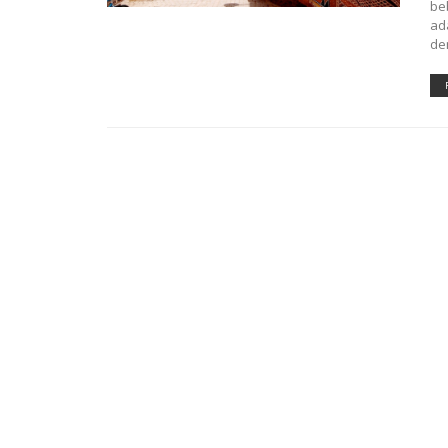
be
ad
de