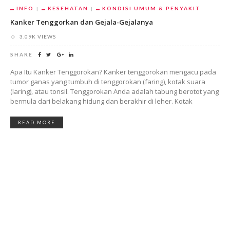
INFO
KESEHATAN
KONDISI UMUM & PENYAKIT
Kanker Tenggorkan dan Gejala-Gejalanya
3.09K VIEWS
SHARE
Apa Itu Kanker Tenggorokan? Kanker tenggorokan mengacu pada
tumor ganas yang tumbuh di tenggorokan (faring), kotak suara
(laring), atau tonsil. Tenggorokan Anda adalah tabung berotot yang
bermula dari belakang hidung dan berakhir di leher. Kotak
READ MORE