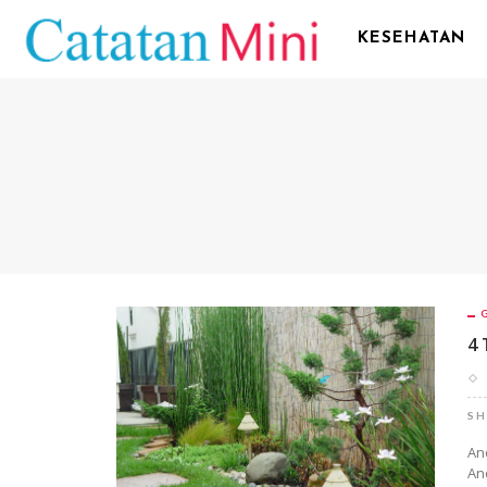
KESEHATAN
4 
SH
An
An