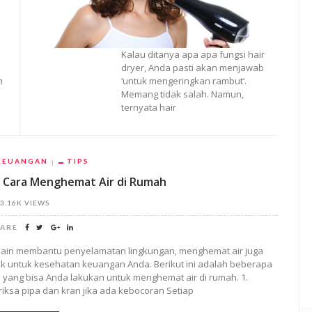
Kalau ditanya apa apa fungsi hair
dryer, Anda pasti akan menjawab
n
‘untuk mengeringkan rambut’.
Memang tidak salah. Namun,
ternyata hair
KEUANGAN
TIPS
 Cara Menghemat Air di Rumah
3.16K VIEWS
ARE
lain membantu penyelamatan lingkungan, menghemat air juga
ik untuk kesehatan keuangan Anda. Berikut ini adalah beberapa
l yang bisa Anda lakukan untuk menghemat air di rumah. 1.
riksa pipa dan kran jika ada kebocoran Setiap