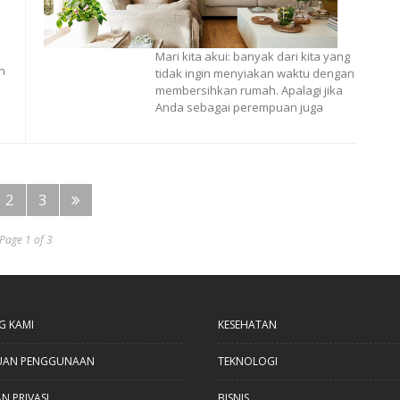
Mari kita akui: banyak dari kita yang
n
tidak ingin menyiakan waktu dengan
membersihkan rumah. Apalagi jika
Anda sebagai perempuan juga
2
3
Page 1 of 3
G KAMI
KESEHATAN
UAN PENGGUNAAN
TEKNOLOGI
N PRIVASI
BISNIS