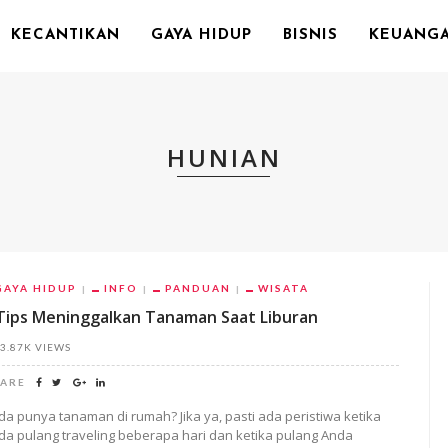
KECANTIKAN
GAYA HIDUP
BISNIS
KEUANG
HUNIAN
GAYA HIDUP
INFO
PANDUAN
WISATA
Tips Meninggalkan Tanaman Saat Liburan
3.87K VIEWS
ARE
da punya tanaman di rumah? Jika ya, pasti ada peristiwa ketika
da pulang traveling beberapa hari dan ketika pulang Anda